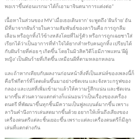
พอเราขึ้นท่อนแรกมาได้ก็เอามาจินตนาการแต่งต่อ”
เนื้อหาในส่วนของ MV ‘เมื่อเธอเดินจาก’ จะพูดถึง ‘ฝันร้าย’ อัน
มีที่มาจากฝันร้ายในความสัมพันธ์ของลาวินคือ การถูกลืม
เลือน หรือถูกทิ้งไว้ข้างหลังโดยที่ไม่รู้ตัว หรือการถูกเฉยชาใส่
เรียกได้ว่าเป็นอาการที่ทำใจได้ยากสำหรับคนถูกทิ้ง เปรียบได้
กับฝันร้ายที่ค่อย ๆ เกิดขึ้น โดยในมิวสิควิดีโอมีภาพแทน ‘ผีผู้
หญิง’ เป็นฝันร้ายที่เกิดขึ้น เหมือนผีที่ตามหลอกหลอน
และถ้าหากเทียบกับผลงานก่อนหน้าสิ่งที่เป็นเสน่ห์ของเพลงนี้ก็
คือรีฟกีตาร์ที่โดดเด้นขึ้นมาอย่างชัดเจน และจังหวะกรูฟของ
กลอง และเบสที่เพิ่มเข้ามาแล้วให้ความรู้สึกแน่น และชัดเจน
มากขึ้น ส่วนความแตกต่างก็แน่นอนว่าเป็นเรื่องของเครื่อง
ดนตรี ที่พัฒนาขึ้นทุกชิ้นมีความเป็นฟูลแบนด์มากขึ้น เพราะ
ลาวินคำนึงการเล่นสดมากขึ้นด้วย อยากให้เห็นถึงเสียงของ
เครื่องดนตรีแต่ละชิ้นเยอะขึ้น เพราะแต่ละเครื่องดนตรีก็มีลูก
เล่นที่แตกต่างกัน