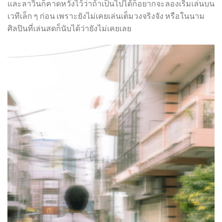
และลาวินก็คาดหวังไว้ว่าถ้าเป็นไปได้ก็อยากจะลองเริ่มเล่นบน
เวทีเล็ก ๆ ก่อน เพราะยังไม่เคยเล่นเต็มวงจริงจัง หรือในนาม
ศิลปินที่เล่นสดก็นับได้ว่ายังไม่เคยเลย