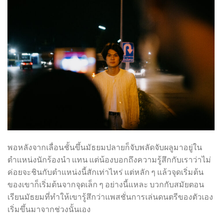
พอหลังจากเลื่อนชั้นขึ้นมัธยมปลายก็จับพลัดจับผลูมาอยู่ใน
ตำแหน่งนักร้องนำ แทน แต่น้องบอกถึงความรู้สึกกับเราว่าไม่
ค่อยจะชินกับตำแหน่งนี้สักเท่าไหร่ แต่หลัก ๆ แล้วจุดเริ่มต้น
ของเขาก็เริ่มต้นจากจุดเล็ก ๆ อย่างนี้แหละ บวกกับสมัยตอน
เรียนมัธยมที่ทำให้เขารู้สึกว่าแพสชั่นการเล่นดนตรีของตัวเอง
เริ่มขึ้นมาจากช่วงนั้นเอง