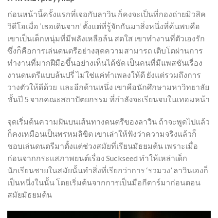
ก่อนหน้านี้ครั้งแรกที่เจอกับลาวิน ก็คงจะเป็นที่กองถ่ายมิวสิค
วิดีโอเมื่อ ‘เธอเดินจาก’ ตั้งแต่ที่รู้จักกันมาสิ่งหนึ่งที่ค้นพบคือ
เขาเป็นเด็กหนุ่มที่มีพลังเหลือล้น สดใส เขาทำงานที่ตัวเองรัก
ซึ่งก็คือการเล่นดนตรีอย่างสุดความสามารถ เติบโตผ่านการ
ทำงานที่มากฝีมือขึ้นอย่างเห็นได้ชัด เป็นคนที่มีแพสชันเรื่อง
งานดนตรีแบบล้นปรี่ ไม่ใช่แค่ทำเพลงให้ดี ยังแต่รวมถึงการ
วางตัวให้ดีด้วย และอีกด้านหนึ่ง เขาคือนักศึกษามหาวิทยาลัย
ชั้นปี 5 จากคณะสถาปัตยกรรม ที่กำลังจะเรียนจบในเทอมหน้า
จุดเริ่มต้นความฝันบนเส้นทางดนตรีของลาวิน ถ้าจะพูดไปแล้ว
ก็คงเหมือนเป็นพรหมลิขิต เขาเล่าให้ฟังว่าความจริงแล้วก็
ชอบเล่นดนตรีมาตั้งแต่ช่วงสมัยที่เรียนมัธยมต้น เพราะเมื่อ
ก่อนจากกระแสภาพยนต์เรื่อง Suckseed ทำให้เหล่าเด็ก
นักเรียนชายในสมัยนั้นทำสิ่งที่เรียกว่าการ ‘รวมวง’ ลาวินเองก็
เป็นหนึ่งในนั้น โดยเริ่มต้นจากการเป็นมือกีตาร์มาก่อนตอน
สมัยมัธยมต้น