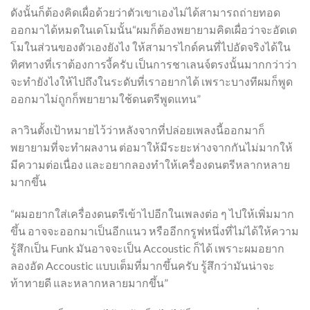
ดังนั้นก็ต้องคิดเผื่อด้วยว่าตัวเขาเองไม่ได้สามารถถ่ายทอด
ออกมาได้หมดในเดโมนั้น“ผมก็ต้องพยายามคิดเผื่อว่าจะอัดเด
โมในส่วนของตัวเองยังไง ให้สามารไกด์คนที่ไปอัดจริงได้ใน
ทิศทางที่เราต้องการงี้ครับ เป็นการชาเลนจ์ตรงนั้นมากกว่าว่า
จะทำยังไงให้ไปถึงในระดับที่เราอยากได้ เพราะบางทีผมก็พูด
ออกมาไม่ถูกก็พยายามใช้ดนตรีพูดแทน”
ลาวินตั้งเป้าหมายไว้ว่าหลังจากที่ปล่อยเพลงนี้ออกมาก็
พยายามที่จะทำผลงาน ต่อมาให้มีระยะห่างจากกันไม่มากให้
มีความต่อเนื่อง และอยากลองทำให้เครื่องดนตรีหลากหลาย
มากขึ้น
“ผมอยากใส่เครื่องดนตรีเข้าไปอีกในเพลงต่อ ๆ ไปให้เพิ่มมาก
ขึ้น อาจจะออกมาเป็นอีกแนว หรืออีกกรูฟหนึ่งที่ไม่ได้ให้ความ
รู้สึกเป็น Funk มันอาจจะเป็น Accoustic ก็ได้ เพราะผมอยาก
ลองอัด Accoustic แบบเต็มที่มากขึ้นครับ รู้สึกว่ามันน่าจะ
ท้าทายดี และหลากหลายมากขึ้น”