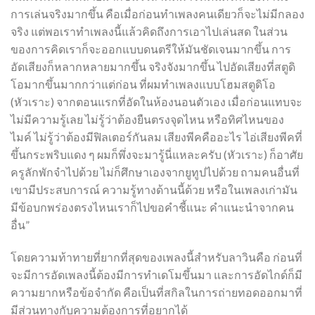
การเล่นจริงมากขึ้น คือเมื่อก่อนทำเพลงคนเดียวก็จะไม่มีกลอง
จริง แต่พอเราทำเพลงนี้แล้วคิดถึงการเอาไปเล่นสด ในส่วน
ของการคิดเราก็จะออกแบบดนตรีให้มันชัดเจนมากขึ้น การ
อัดเสียงก็หลากหลายมากขึ้น จริงจังมากขึ้น ไปอัดเสียงที่สตูดิ
โอมากขึ้นมากกว่าแต่ก่อน ที่ผมทำเพลงแบบโฮมสตูดิโอ
(หัวเราะ) จากตอนแรกที่อัดในห้องนอนตัวเอง เมื่อก่อนแทบจะ
ไม่มีความรู้เลย ไม่รู้ว่าต้องยืนตรงจุดไหน หรือทิศไหนของ
ไมค์ ไม่รู้ว่าต้องมีฟิลเตอร์กันลม เสียงพีคคืออะไร ไอ่เสียงพีคที่
ขึ้นกระพริบแดง ๆ ผมก็พึ่งจะมารู้นี่แหละครับ (หัวเราะ) ก็อาศัย
ครูลักพักจำไปด้วย ไม่ก็ศึกษาเองจากยูทูปไปด้วย ถามคนอื่นที่
เขามีประสบการณ์ ความรู้ทางด้านนี้ด้วย หรือในเพลงเก่ามัน
มีข้อบกพร่องตรงไหนเราก็ไปขอคำชี้แนะ คำแนะนำจากคน
อื่น”
โดยความท้าทายที่ยากที่สุดของเพลงนี้สำหรับลาวินคือ ก่อนที่
จะมีการอัดเพลงนี้ต้องมีการทำเดโมขึ้นมา และการอัดไกด์ก็มี
ความยากหรือข้อจำกัด คือเป็นที่สกิลในการถ่ายทอดออกมาที่
มีส่วนทางกับความต้องการที่อยากได้