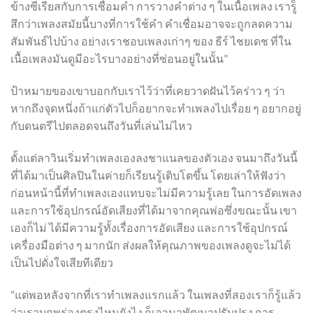
ข้างซีเรียสกับการเชื่อมคำ การวางคำต่าง ๆ ในเนื้อเพลง เรารู็
สึกว่าเพลงสมัยนี้บางที่การใช้คำ คำเชื่อมอาจจะถูกลดความ
สัมพันธ์ไปบ้าง อย่างเราชอบเพลงเก่าๆ ของ ธีร์ ไชยเดช ที่ใน
เนื้อเพลงมันดูมีอะไรบางอย่างที่ซ่อนอยู่ในนั้น”
ป้าหมายของเขาบอกกับเราไว้ว่าที่เคยวาดฝันไว้คร่าว ๆ ว่า
หากถึงจุดหนึ่งถ้าแก่ตัวไปก็อยากจะทำเพลงไปเรื่อย ๆ อยากอยู่
กับดนตรีไปตลอดจนถึงวันที่เล่นไม่ไหว
ตั้งแต่ลาวินเริ่มทำเพลงเองลงชาแนลของตัวเอง จนมาถึงวันนี้
ที่ได้มาเป็นศิลปินในค่ายก็เรียนรู้เติบโตขึ้น โดยเล่าให้ฟังว่า
ก่อนหน้านี้ที่ทำเพลงเองแทบจะไม่มีความรู้เลย ในการอัดเพลง
และการใช้อุปกรณ์อัดเสียงที่ได้มาจากคุณพ่อซึ่งขณะนั้น เขา
เองก็ไม่ ได้มีความรู้ทั้งเรื่องการอัดเสียง และการใช้อุปกรณ์
เครื่องมือต่าง ๆ มากนัก ส่งผลให้คุณภาพของเพลงดูจะไม่ได้
เป็นไปดั่งใจเสียทีเดียว
“แต่พอหลังจากที่เราทำเพลงแรกแล้ว ในเพลงที่สองเราก็รู้แล้ว
ว่าเราบกพร่องตรงไหนยังไง ก็เอามาพัฒนาปรับปรุง การ