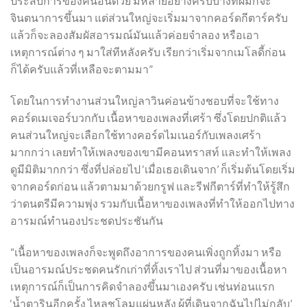
ประสบการ์ของคนอื่นด้วย มีหลายอย่างครับบางทีผมก็จะ
จินตนาการขึ้นมา แต่ส่วนใหญ่จะเริ่มมาจากคอร์ดกีตาร์ครับ
แล้วก็จะลองสัมผัสอารมณ์มันแล้วค่อยจำลอง หรือเอา
เหตุการณ์ต่าง ๆ มาใส่ทีหลังครับ เรียกว่าเริ่มจากเมโลดี้ก่อน
ก็ได้ครับแล้วที่เหลือจะตามมา”
โดยในการทำงานส่วนใหญ่ลาวินค่อนข้างชอบที่จะใช้ทาง
คอร์ดเมเจอร์บวกกับ เนื้อหาของเพลงที่เศร้า ซึ่งโดยปกติแล้ว
คนส่วนใหญ่จะเลือกใช้ทางคอร์ดไมเนอร์กับเพลงเศร้า
มากกว่า เลยทำให้เพลงของเขามีคอนทราสท์ และทำให้เพลง
ดูมีมิติมากกว่า ซึ่งที่ปล่อยไป ‘เมื่อเธอเดินจาก’ ก็เริ่มต้นโดยเริ่ม
จากคอร์ดก่อน แล้วตามมาด้วยกรูฟ และรีฟกีตาร์ที่ทำให้รู้สึก
ว่าดนตรีมีความพุ่ง รวมกับเนื้อหาของเพลงที่ทำให้ออกไปทาง
อารมณ์ทำนองประชดประชันกัน
“เนื้อหาของเพลงก็จะพูดถึงอาการของคนเพิ่งถูกทิ้งมา หรือ
เป็นอารมณ์ประชดคนรักเก่าที่ทิ้งเราไป ส่วนที่มาของเนื้อหา
เหตุการณ์ก็เป็นการคิดจำลองขึ้นมาเองครับ เช่นท่อนแรก
‘น้ำตารินอีกครั้ง ไหลชโลมแผ่นหลัง ผู้ที่เดินจากฉันไปไม่กลับ’