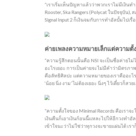
“เราเริ่มเห็นปัญหาแล้วว่าพวกเราไม่มีเงินทำอ
Rooster, Ska Rangers (Polycat ในปัจจุบัน),
Signal Input 2 ก็เงินจมกับการทำอัลบั้มไปเร
ค่ายเพลงความหมายเล็กแต่ความตั้ง
“ความรู้สึกตอนนั้นคือ NSI จะเป็นชื่อค่ายไม
อะไรเยอะ การเป็นค่ายจะไม่มีคำว่ามิตรภาพ ไม
คือลัทธิศิลปะ แต่ความหมายของเราคืออะไรก็ได
‘น้อย นิ่ง งาม’ ไม่ต้องเยอะ นิ่งๆ ไว้เดี๋ยวก
“ความตั้งใจของ Minimal Records คือเราจะใ
เงินคืนก็เอาเงินก้อนนี้แหละไปให้อีกวงทำอัลบ
เข้าใจนะว่าไม่ใช่ว่าทุกวงจะขายแผ่นได้ เราก็