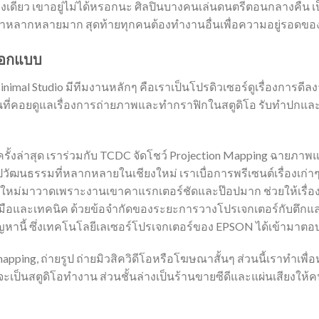
างเดียว เขาอยู่ไม่ได้หรอกนะ ศิลปินบางคนเล่นดนตรีตอนกลางคืน เ
นเราหลากหลายมาก สุดท้ายทุกคนต้องทำงานอื่นเพื่อความอยู่รอดของ
อออกแบบ
al Studio มีทีมงานหลักๆ คือเราเป็นโปรดิวเซอร์ดูเรื่องการดีล
คนที่คอยดูแลเรื่องการถ่ายภาพและทำกราฟิกในสตูดิโอ รับทำปกและม
งล่าสุด เราร่วมกับ TCDC จัดโชว์ Projection Mapping ฉายภาพแอนิเม
ปวัฒนธรรมที่หลากหลายในเชียงใหม่ เราเบื่อการพรีเซนต์เรื่องเก่าๆ
ม่มาวาดเพราะงานเขาคาแรกเตอร์ชัดและป๊อปมาก ช่วยให้เรื่องของ
องมือและเทคนิค ด้วยข้อจำกัดของระยะการวางโปรเจกเตอร์กับตึกแ
หานี้ ซึ่งเทคโนโลยีเลเซอร์โปรเจกเตอร์ของ EPSON ได้เข้ามาตอบ
mapping, ถ่ายรูป ถ่ายมิวสิควิดีโอหรือโฆษณาสั้นๆ ส่วนนี้เราทำเพื่
จะเป็นสตูดิโอทำงาน ส่วนชั้นล่างเป็นร้านขายซีดีและแผ่นเสียงให้คนม