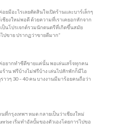
่อยมีอะไรเลยตัดสินใจเปิดร้านและบาร์เล็กๆ
ี่เชียงใหม่พอดี ด้วยความที่เราเคยอกหักจาก
 เป็นโปรเจกต์รวมนักดนตรีที่เกิดขึ้นสมัย
 วงไปขาย ปรากฏว่าขายดีมาก”
ค่อยากทำซีดีขายแค่นั้น พอเล่นเสร็จทุกคน
้าน ฟรีบ้างไม่ฟรีบ้าง เล่นไปสักพักก็มีไอ
นดูราวๆ 30 – 40 คน บางงานมีมาร้อยคนถือว่า
านที่กรุงเทพฯ หมด กลายเป็นว่าเชียงใหม่
 Sunrise เริ่มทำอัลบั้มของตัวเองโดยการไปขอ