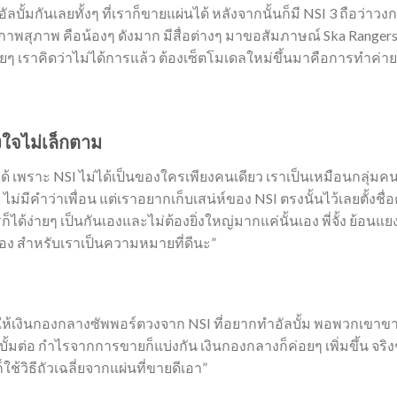
ัลบั้มกันเลยทั้งๆ ที่เราก็ขายแผ่นได้ หลังจากนั้นก็มี NSI 3 ถือว่าว
 สภาพสุภาพ คือน้องๆ ดังมาก มีสื่อต่างๆ มาขอสัมภาษณ์ Ska Ranger
ื่อยๆ เราคิดว่าไม่ได้การแล้ว ต้องเซ็ตโมเดลใหม่ขึ้นมาคือการทำค่า
ใจไม่เล็กตาม
่ได้ เพราะ NSI ไม่ได้เป็นของใครเพียงคนเดียว เราเป็นเหมือนกลุ่ม
่มีคำว่าเพื่อน แต่เราอยากเก็บเสน่ห์ของ NSI ตรงนั้นไว้เลยตั้งชื่อ
้ง่ายๆ เป็นกันเองและไม่ต้องยิ่งใหญ่มากแค่นั้นเอง พี่จั้ง ย้อนแย
็สวยเอง สำหรับเราเป็นความหมายที่ดีนะ”
ห้เงินกองกลางซัพพอร์ตวงจาก NSI ที่อยากทำอัลบั้ม พอพวกเขาขายซ
ั้มต่อ กำไรจากการขายก็แบ่งกัน เงินกองกลางก็ค่อยๆ เพิ่มขึ้น จริงๆ 
ใช้วิธีถัวเฉลี่ยจากแผ่นที่ขายดีเอา”