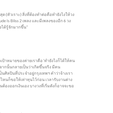
ุด (หัวเราะ) สิ่งที่ต้องทำต่อคือทำยังไงให้วง
ude Is Bliss 2 เพลง และมีเพลงของอีก 6 วง
ได้รู้จักมากขึ้น”
าเป้าหมายของค่ายเราคือ ‘ทำยังไงก็ได้ให้คน
จากนั้นกลายเป็นว่าเกิดขึ้นจริง มีคน
ป็นศิลปินที่ประจำอยู่กรุงเทพฯ คำว่าจ้างเรา
่ไหนก็ขอให้เท่าทุนไว้ก่อน เวลารับงานต่าง
ินต้องออกเงินเอง บางวงที่เริ่มดังก็อาจจะขอ