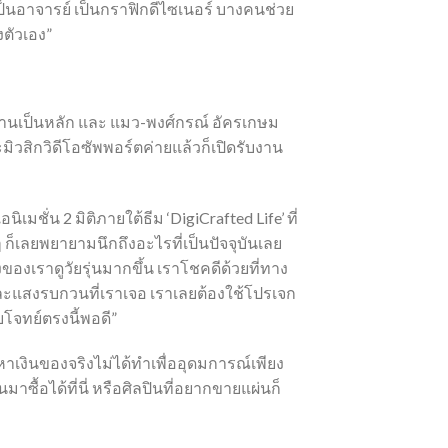
ป็นอาจารย์ เป็นกราฟิกดีไซเนอร์ บางคนช่วย
ตัวเอง”
งานเป็นหลัก และ แมว-พงศ์กรณ์ อัครเกษม
ิวสิกวิดีโอซัพพอร์ตค่ายแล้วก็เปิดรับงาน
ชั่น 2 มิติภายใต้ธีม ‘DigiCrafted Life’ ที่
 ก็เลยพยายามนึกถึงอะไรที่เป็นปัจจุบันเลย
เราดูวัยรุ่นมากขึ้น เราโชคดีด้วยที่ทาง
ละแสงรบกวนที่เราเจอ เราเลยต้องใช้โปรเจก
โจทย์ตรงนี้พอดี”
อหาเงินของจริงไม่ได้ทำเพื่ออุดมการณ์เพียง
าซื้อได้ที่นี่ หรือศิลปินที่อยากขายแผ่นก็