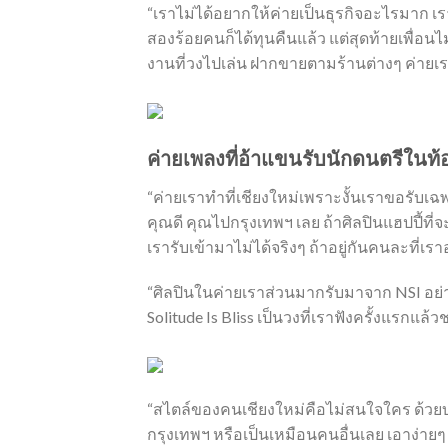
“เราไม่ได้อยากให้ค่ายเป็นธุรกิจอะไรมาก เร
สองร้อยคนก็ได้ทุนคืนแล้ว แต่สุดท้ายเพื่อน
งานที่วงไปเล่น ฝากขายตามร้านต่างๆ ค่ายเราก็
ค่ายเพลงที่อ้าแขนรับนักดนตรีในท้อ
“ค่ายเราทำที่เชียงใหม่เพราะงั้นเราขอรับเฉพ
คุณดี คุณไปกรุงเทพฯ เลย ถ้าศิลปินแฮปปี้ที่
เรารับเข้ามาไม่ได้จริงๆ ถ้าอยู่กันคนละที่
“ศิลปินในค่ายเราส่วนมากรับมาจาก NSI อย่างเร็
Solitude Is Bliss เป็นวงที่เราฟังครั้งแรกแ
“สไตล์ของคนเชียงใหม่คือไม่สนใจใคร ด้วยบ
กรุงเทพฯ หรือเป็นเหมือนคนอื่นเลย เอาง่า