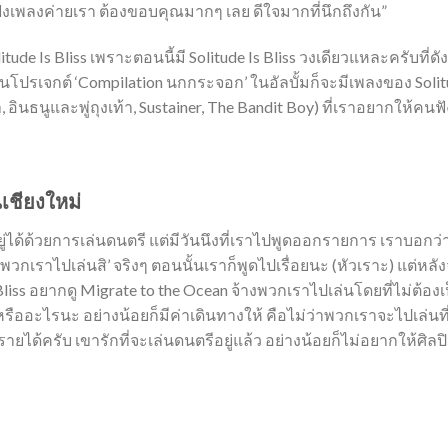
ังเพลงค่ายเรา ต้องขอบคุณมากๆ เลย ดีใจมากที่นึกถึงกัน”
de Is Bliss เพราะตอนนี้มี Solitude Is Bliss วงเดียวแหละครับที่ดังส
็นโปรเจกต์ ‘Compilation นกกระจอก’ ในอัลบั้มก็จะมีเพลงของ Solit
ินธนูและพู่ถุงเท้า, Sustainer, The Bandit Boy) ที่เราอยากให้คนฟัง
เชียงใหม่
่ได้ด้วยการเล่นดนตรี แต่มีวันนึงที่เราไปพูดออกรายการ เราบอกว่
วกเราไปเล่นสิ’ จริงๆ ตอนนั้นเราก็พูดไปเรื่อยนะ (หัวเราะ) แต่หลัง
Bliss อยากดู Migrate to the Ocean จ้างพวกเราไปเล่นโดยที่ไม่ต้องเ
หรืออะไรนะ อย่างน้อยก็มีค่าเดินทางให้ คือไม่ว่าพวกเราจะไปเล่นที
ายได้ครับ เขารักที่จะเล่นดนตรีอยู่แล้ว อย่างน้อยก็ไม่อยากให้ศิลป