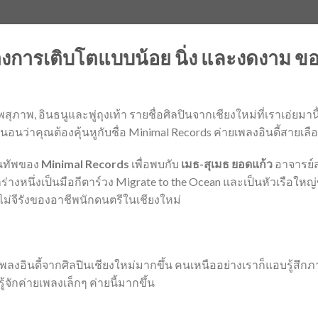
างการเติบโตแบบน้อย นิ่ง และงดงาม ของ
พสุภาพ, อินธนูและพู่ถุงเท้า รายชื่อศิลปินจากเชียงใหม่ที่เราเอ่ยมานี
นอนว่าคุณต้องคุ้นหูกับชื่อ Minimal Records ค่ายเพลงอินดี้สายเล
านทัพของ
Minimal Records
เพื่อพบกับ
เมธ-สุเมธ ยอดแก้ว
อาจารย์ส
ร่างหนึ่งเป็นมือกีตาร์วง Migrate to the Ocean และเป็นหัวเรือใหญ่
มไม่จีรังของอาชีพนักดนตรีในเชียงใหม่
งเพลงอินดี้จากศิลปินเชียงใหม่มากขึ้น คนเหนืออย่างเราก็แอบรู้ส
รู้จักค่ายเพลงเล็กๆ ค่ายนี้มากขึ้น