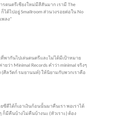
งการดนตรีเชียงใหม่มีสีสันมาก เรามี The
s ก็ได้ไปอยู่ Smallroom ส่วนวงรอยต่อใน No
ยเพลง”
คนที่พากันไปเล่นดนตรีและไม่ได้มีเป้าหมาย
ค่ายว่า Minimal Records คำว่า minimal จริงๆ
ง (ศีลวัตก์ รมยานนท์) ให้นิยามกับพวกเราคือ
ีดีได้ก็เอาเงินก้อนนั้นมาคืนเรา พอเราได้
ก็มีคืนบ้างไม่คืนบ้างนะ (หัวเราะ) ต้อง