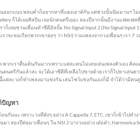
นออกแบบ พลบค่ำก็อยากหาที่แฮงเอาต์กัน แต่ช่วงนั้นนิมมานฯ ไม่ค
allery ก็ได้เจอศิลปิน เจอนักดนตรีเยอะ สองปีจากนั้นมีงานแฟตเฟสท
ก็เลยชวนเพื่อนทำซีดีอัลบั้ม No Signal Input 2 (No Signal Input 1
้เราจะขอเรียกพวกเขาย่อๆ ว่า NSI) รวมเพลงจากวงเพื่อนๆ เรา 7
สด พวกเราตื่นเต้นกันมากเพราะแต่ละคนไม่เคยเล่นเพลงตัวเอง คิดแ
นดนตรีกันแล้วล่ะ จะได้เอาซีดีที่เหลือไปขายด้วย เราก็ไปหาเล่นตามร
ี้แต่ละวงก็ทำเพลงมาแข่งกัน เล่นโชว์แข่งกันเองก็มี จำได้ว่ามีค
ก้ปัญหา
อนกันนะ เพราะวงที่ดังๆ อย่าง A Cappella 7, ETC. เขาก็เข้าไปทำง
ดขึ้นมา สองปีต่อมาเพื่อนๆ ใน NSI 2 บางวงอย่าง เด๋อด๋า, Harmonica