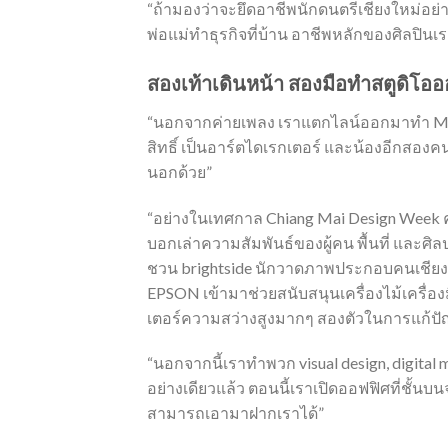
“ถ้ามองว่าจะยึดอาชีพนักดนตรีเชียงใหม่อย่
พ่อแม่ทำธุรกิจที่บ้าน อาชีพหลักของศิลปิ
สองเท้าเดินหน้า สองมือทำสตูดิโ
“นอกจากค่ายเพลง เราแตกไลน์ออกมาทำ Minim
สิทธิ์ เป็นอาร์ตไดเรกเตอร์ และน้องอีกสอง
นอกด้วย”
“อย่างในเทศกาล Chiang Mai Design Week ครั้
บอกเล่าความสัมพันธ์ของผู้คน พื้นที่ และศิล
ชวน brightside นักวาดภาพประกอบคนเชียงให
EPSON เข้ามาช่วยสนับสนุนเครื่องไม้เครื่
เตอร์ความสว่างสูงมากๆ สองตัวในการแก้ปัญ
“นอกจากนี้เราทำพวก visual design, digital 
อย่างเดียวแล้ว ตอนนี้เราเปิดออฟฟิศที่ชั้นบน
สามารถเอามาฝากเราได้”