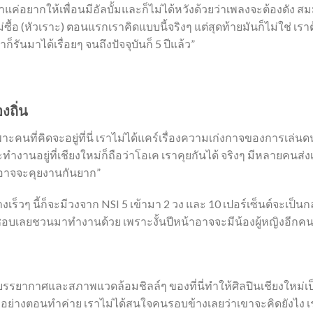
าแค่อยากให้เพื่อนมีอัลบั้มและก็ไม่ได้หวังด้วยว่าเพลงจะต้องดัง ส
ไม่ซื้อ (หัวเราะ) ตอนแรกเราคิดแบบนี้จริงๆ แต่สุดท้ายมันก็ไม่ใช
รันมาได้เรื่อยๆ จนถึงปัจจุบันก็ 5 ปีแล้ว”
งถิ่น
าะคนที่คิดจะอยู่ที่นี่ เราไม่ได้แคร์เรื่องความเก่งกาจของการเล่นด
จะทำงานอยู่ที่เชียงใหม่ก็ถือว่าโอเค เราคุยกันได้ จริงๆ มีหลายคน
เราอาจจะคุยงานกันยาก”
วๆ นี้ก็จะมีวงจาก NSI 5 เข้ามา 2 วง และ 10 เปอร์เซ็นต์จะเป็นกลุ่มศ
ล้วชอบเลยชวนมาทำงานด้วย เพราะงั้นปีหน้าอาจจะมีน้องผู้หญิงอีกคน
รรยากาศและสภาพแวดล้อมชิลล์ๆ ของที่นี่ทำให้ศิลปินเชียงใหม่เป็
ยๆ อย่างตอนทำค่าย เราไม่ได้สนใจคนรอบข้างเลยว่าเขาจะคิดยังไง 